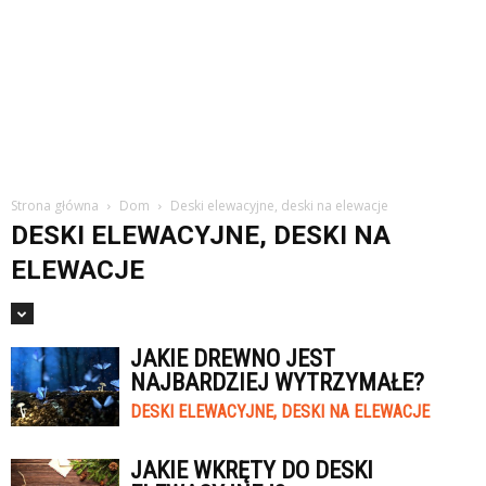
Strona główna
Dom
Deski elewacyjne, deski na elewacje
DESKI ELEWACYJNE, DESKI NA
ELEWACJE
JAKIE DREWNO JEST
NAJBARDZIEJ WYTRZYMAŁE?
DESKI ELEWACYJNE, DESKI NA ELEWACJE
JAKIE WKRĘTY DO DESKI