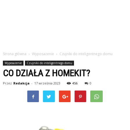
Strona główna
Wyposażenie
Czujniki do inteligentnego domu
Wyposażenie
Czujniki do inteligentnego domu
CO DZIAŁA Z HOMEKIT?
Przez
Redakcja
-
17 września 2023
456
0