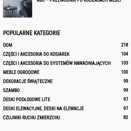
ABC − PRZEWODNIK PO RODZAJACH MEBLI
POPULARNE KATEGORIE
218
DOM
104
CZĘŚCI I AKCESORIA DO KOSIAREK
103
CZĘŚCI I AKCESORIA DO SYSTEMÓW NAWADNIAJĄCYCH
100
MEBLE OGRODOWE
99
DEKORACJE ŚWIĄTECZNE
99
SZAMBO
97
DESKI PODŁOGOWE LITE
97
DESKI ELEWACYJNE, DESKI NA ELEWACJE
82
CZUJNIKI RUCHU ZMIERZCHU