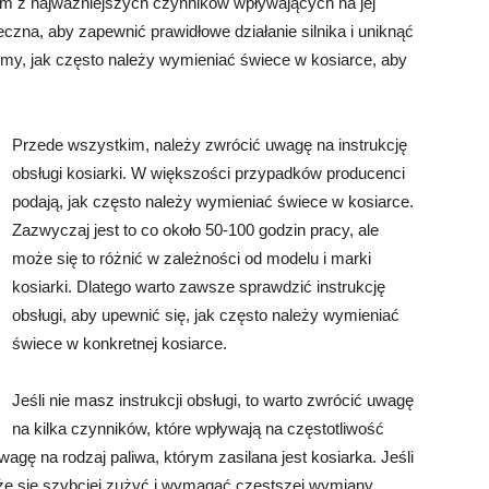
m z najważniejszych czynników wpływających na jej
czna, aby zapewnić prawidłowe działanie silnika i uniknąć
my, jak często należy wymieniać świece w kosiarce, aby
Przede wszystkim, należy zwrócić uwagę na instrukcję
obsługi kosiarki. W większości przypadków producenci
podają, jak często należy wymieniać świece w kosiarce.
Zazwyczaj jest to co około 50-100 godzin pracy, ale
może się to różnić w zależności od modelu i marki
kosiarki. Dlatego warto zawsze sprawdzić instrukcję
obsługi, aby upewnić się, jak często należy wymieniać
świece w konkretnej kosiarce.
Jeśli nie masz instrukcji obsługi, to warto zwrócić uwagę
na kilka czynników, które wpływają na częstotliwość
gę na rodzaj paliwa, którym zasilana jest kosiarka. Jeśli
oże się szybciej zużyć i wymagać częstszej wymiany.