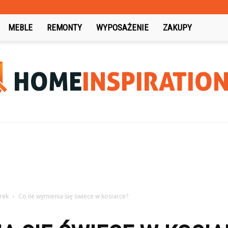
MEBLE
REMONTY
WYPOSAŻENIE
ZAKUPY
HomeInspiration.pl
rek
Co ile wymienia się świece w kosiarce?