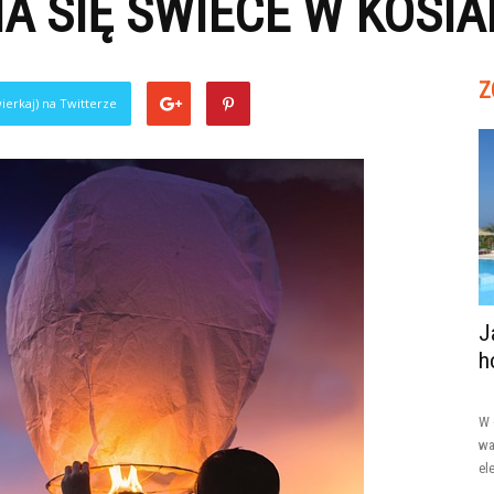
IA SIĘ ŚWIECE W KOSIA
Z
ierkaj) na Twitterze
J
h
W 
wa
el