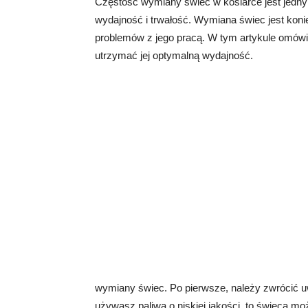
Częstość wymiany świec w kosiarce jest jedny
wydajność i trwałość. Wymiana świec jest konie
problemów z jego pracą. W tym artykule omówi
utrzymać jej optymalną wydajność.
wymiany świec. Po pierwsze, należy zwrócić uwa
używasz paliwa o niskiej jakości, to świeca m