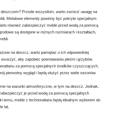
d deszczem? Przede wszystkim, warto zwrócić uwagę na
 mebli. Metalowe elementy powinny być pokryte specjalnym
 Warto również zabezpieczyć meble przed wodą za pomocą
rodowe są dostępne w różnych rozmiarach i kształtach,
ebli.
rażone na deszcz, warto pamiętać o ich odpowiedniej
e osuszyć, aby zapobiec powstawaniu pleśni i grzybów.
hnorattanu za pomocą specjalnych środków czyszczących.
ój pierwotny wygląd i będą służyć przez wiele sezonów.
rne na warunki atmosferyczne, w tym na deszcz. Jednak,
 zabezpieczyć je przed wodą za pomocą specjalnych
ki temu, meble z technorattanu będą idealnym wyborem do
e lat.