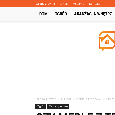
Strona główna
O nas
Reklama
Kontakt
DOM
OGRÓD
ARANŻACJA WNĘTRZ
Strona główna
Ogród
Meble ogrodowe
Czy m
Ogród
Meble ogrodowe