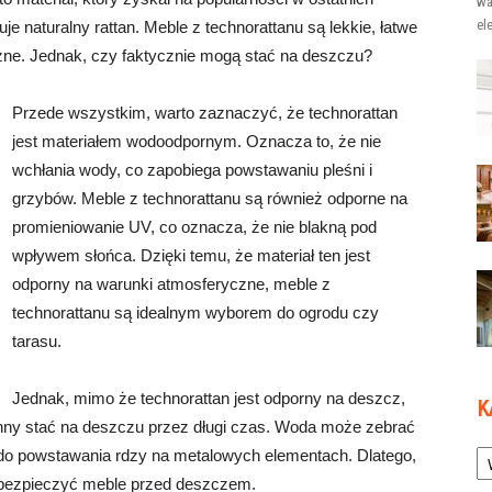
wa
el
tuje naturalny rattan. Meble z technorattanu są lekkie, łatwe
zne. Jednak, czy faktycznie mogą stać na deszczu?
Przede wszystkim, warto zaznaczyć, że technorattan
jest materiałem wodoodpornym. Oznacza to, że nie
wchłania wody, co zapobiega powstawaniu pleśni i
grzybów. Meble z technorattanu są również odporne na
promieniowanie UV, co oznacza, że nie blakną pod
wpływem słońca. Dzięki temu, że materiał ten jest
odporny na warunki atmosferyczne, meble z
technorattanu są idealnym wyborem do ogrodu czy
tarasu.
Jednak, mimo że technorattan jest odporny na deszcz,
K
inny stać na deszczu przez długi czas. Woda może zebrać
Ka
 do powstawania rdzy na metalowych elementach. Dlatego,
zabezpieczyć meble przed deszczem.