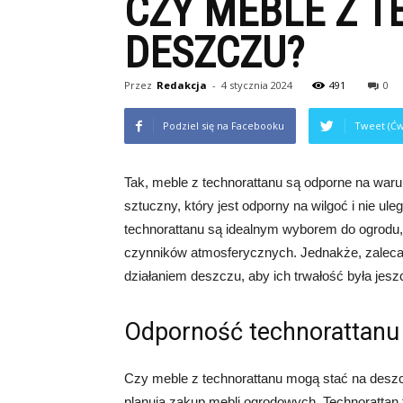
CZY MEBLE Z 
DESZCZU?
Przez
Redakcja
-
4 stycznia 2024
491
0
Podziel się na Facebooku
Tweet (Ćw
Tak, meble z technorattanu są odporne na waru
sztuczny, który jest odporny na wilgoć i nie u
technorattanu są idealnym wyborem do ogrodu, 
czynników atmosferycznych. Jednakże, zaleca 
działaniem deszczu, aby ich trwałość była jes
Odporność technorattanu
Czy meble z technorattanu mogą stać na deszcz
planują zakup mebli ogrodowych. Technorattan t