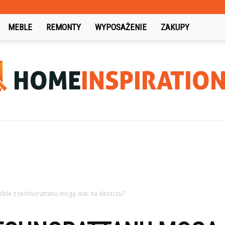
MEBLE
REMONTY
WYPOSAŻENIE
ZAKUPY
HomeInspiration.pl
eble z technorattanu mogą stać na deszczu?