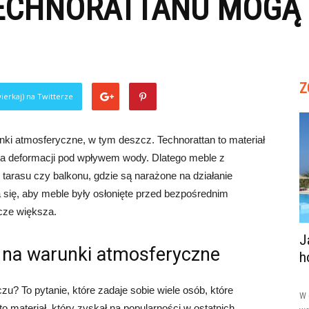
TECHNORATTANU MOGĄ 
Z
ierkaj) na Twitterze
nki atmosferyczne, w tym deszcz. Technorattan to materiał
lega deformacji pod wpływem wody. Dlatego meble z
tarasu czy balkonu, gdzie są narażone na działanie
się, aby meble były osłonięte przed bezpośrednim
zcze większa.
J
 na warunki atmosferyczne
h
u? To pytanie, które zadaje sobie wiele osób, które
W 
o materiał, który zyskał na popularności w ostatnich