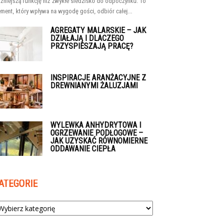
żniejszą funkcję niż zwykłe siedzisko do odpoczynku. To
ement, który wpływa na wygodę gości, odbiór całej...
AGREGATY MALARSKIE – JAK
DZIAŁAJĄ I DLACZEGO
PRZYSPIESZAJĄ PRACĘ?
INSPIRACJE ARANŻACYJNE Z
DREWNIANYMI ŻALUZJAMI
WYLEWKA ANHYDRYTOWA I
OGRZEWANIE PODŁOGOWE –
JAK UZYSKAĆ RÓWNOMIERNE
ODDAWANIE CIEPŁA
ATEGORIE
tegorie