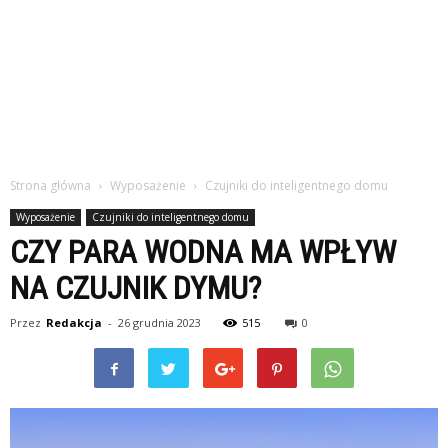
Strona główna
Wyposażenie
Czujniki do inteligentnego domu
Wyposażenie
Czujniki do inteligentnego domu
CZY PARA WODNA MA WPŁYW
NA CZUJNIK DYMU?
Przez
Redakcja
-
26 grudnia 2023
515
0