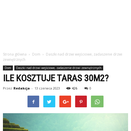
Strona główna
Dom
Daszki nad drzwi wejściowe, zadaszenie drzwi
zewnętrznych
Dom
Daszki nad drzwi wejściowe, zadaszenie drzwi zewnętrznych
ILE KOSZTUJE TARAS 30M2?
Przez
Redakcja
-
13 czerwca 2023
426
0