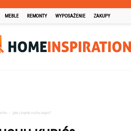
MEBLE
REMONTY
WYPOSAŻENIE
ZAKUPY
HomeInspiration.pl
rzchu
Jaki czujnik ruchu kupić?