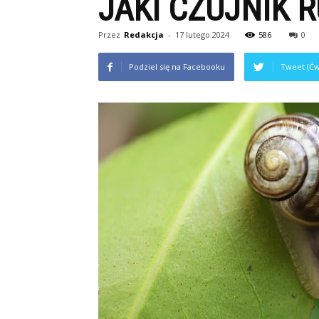
JAKI CZUJNIK 
Przez
Redakcja
-
17 lutego 2024
586
0
Podziel się na Facebooku
Tweet (Ćw