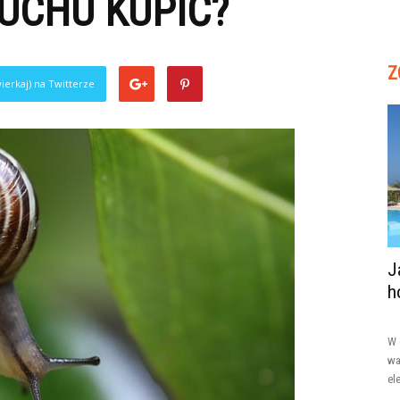
RUCHU KUPIĆ?
Z
ierkaj) na Twitterze
J
h
W 
wa
el