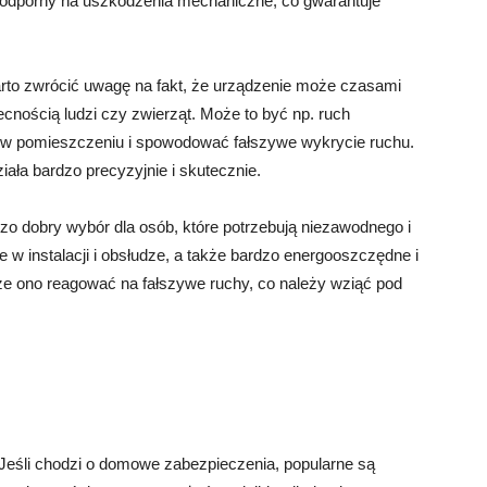
y i odporny na uszkodzenia mechaniczne, co gwarantuje
rto zwrócić uwagę na fakt, że urządzenie może czasami
cnością ludzi czy zwierząt. Może to być np. ruch
ę w pomieszczeniu i spowodować fałszywe wykrycie ruchu.
ała bardzo precyzyjnie i skutecznie.
 dobry wybór dla osób, które potrzebują niezawodnego i
e w instalacji i obsłudze, a także bardzo energooszczędne i
że ono reagować na fałszywe ruchy, co należy wziąć pod
 Jeśli chodzi o domowe zabezpieczenia, popularne są