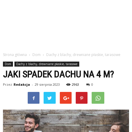
Strona główna
Dom
Dachy z blachy, drewniane płaskie, tarasowe
Dom
Dachy z blachy, drewniane płaskie, tarasowe
JAKI SPADEK DACHU NA 4 M?
Przez
Redakcja
-
29 sierpnia 2023
2963
0