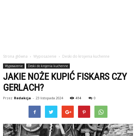
Strona główna
Wyposażenie
Deski do krojenia kuchenne
Wyposażenie
Deski do krojenia kuchenne
JAKIE NOŻE KUPIĆ FISKARS CZY
GERLACH?
Przez
Redakcja
-
23 listopada 2024
414
0