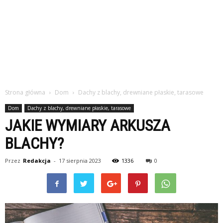
Strona główna
Dom
Dachy z blachy, drewniane płaskie, tarasowe
Dom
Dachy z blachy, drewniane płaskie, tarasowe
JAKIE WYMIARY ARKUSZA
BLACHY?
Przez
Redakcja
-
17 sierpnia 2023
1336
0