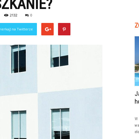
SZKANIE?
2132
0
Z
ierkaj) na Twitterze
J
h
W 
wa
el