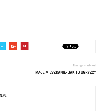
ter
Następny artykuł
MAŁE MIESZKANIE- JAK TO UGRYŹĆ?
N.PL