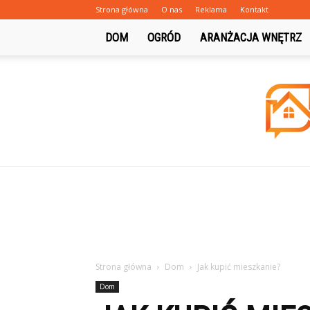
Strona główna
O nas
Reklama
Kontakt
DOM
OGRÓD
ARANŻACJA WNĘTRZ
Strona główna
Dom
Jak kupić mieszkanie?
Dom