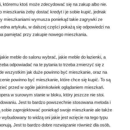
ki, któremu ktoś może zdecydować się na zakup albo nie.
 mieszkania żeby dostać kredyt i je sobie kupić, jednak
ny mieszkaniami wymusza poniekąd takie zagrywki ze
edna artykułu, w dalszej części pokażą się odpowiedzi na
eba pamiętać przy zakupie nowego mieszkania.
jakie meble do salonu wybrać, jakie meble do łazienki, a
rzeba odpowiadać na te pytania to trzeba zmierzyć się z
ede wszystkim jak duże powinno być mieszkanie, oraz na
j cenie powinno być mieszkanie, które chce się kupić. To są
dzieć przed w ogóle jakimkolwiek oglądaniem mieszkań.
pera w surowym stanie w bloku, który jeszcze nie stoi.
ybudowaniu. Jest to bardzo powszechnie stosowana metoda i
gą sobie zaprojektować poniekąd swoje mieszkanie ale także
 wybudowany to widzą oni jakie jest wzięcie na tego typu
oponują. Jest to bardzo dobre rozwiązanie również dla osób,