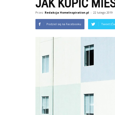
JAK KUPIĆ MIE
Przez
Redakcja HomeInspiration.pl
-
22 lutego 2019
Podziel się na Facebooku
Tweet (Ćw