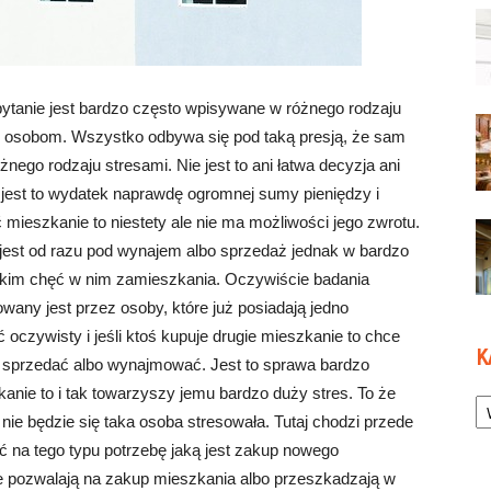
ytanie jest bardzo często wpisywane w różnego rodzaju
 osobom. Wszystko odbywa się pod taką presją, że sam
nego rodzaju stresami. Nie jest to ani łatwa decyzja ani
 jest to wydatek naprawdę ogromnej sumy pieniędzy i
ć mieszkanie to niestety ale nie ma możliwości jego zwrotu.
est od razu pod wynajem albo sprzedaż jednak w bardzo
tkim chęć w nim zamieszkania. Oczywiście badania
wany jest przez osoby, które już posiadają jedno
 oczywisty i jeśli ktoś kupuje drugie mieszkanie to chce
K
bo sprzedać albo wynajmować. Jest to sprawa bardzo
Ka
zkanie to i tak towarzyszy jemu bardzo duży stres. To że
 nie będzie się taka osoba stresowała. Tutaj chodzi przede
ć na tego typu potrzebę jaką jest zakup nowego
ze pozwalają na zakup mieszkania albo przeszkadzają w