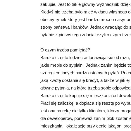
zakupie. Jest to takie główny wyznacznik dzię
Kiedyś nie trzeba było mieć wkładu własnego do
obecny rynek który jest bardzo mocno nasyco
strony państwa i banków. Jednak wracając do s
pytanie z pierwszego zdania, czyli o czym trz
O czym trzeba pamiętać?
Bardzo często ludzie zastanawiają się od razu, 
jakie meble do sypialni. Jednak zanim będzie t
szeregiem innych bardzo istotnych pytań. Prz
jaką kwotę dostanie się kredyt, a także w jakie
główne pytania, na które trzeba sobie odpowie
Bardzo często kupuje się mieszkania od dewelo
Płaci się zaliczkę, a dopłaca się resztę po w
jest ona na rękę nie tylko klientom, którzy mo
dla deweloperów, ponieważ zanim blok zostanie
mieszkania i lokalizacje przy cenie jaką oni pr